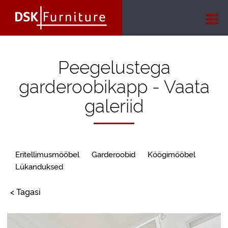
Peegelustega
garderoobikapp - Vaata
galeriid
Eritellimusmööbel
Garderoobid
Köögimööbel
Lükanduksed
< Tagasi