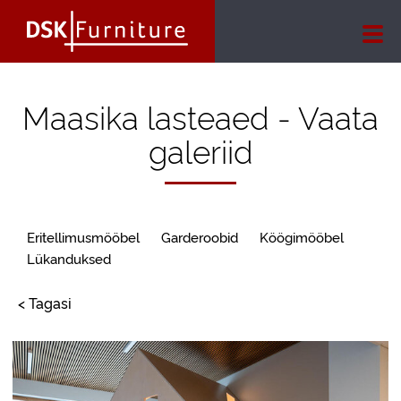
Maasika lasteaed - Vaata
galeriid
Eritellimusmööbel
Garderoobid
Köögimööbel
Lükanduksed
< Tagasi