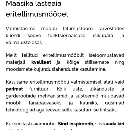
Maasika lasteaia
eritellimusmööbel
Valmistasime mööbli tellimustööna, arvestades
kliendi soove funktsionaalsuse, isikupära ja
võimaluste osas.
Meilt tellitud eritellimusmööblit iseloomustavad
materjali
kvaliteet
ja kõige stiilsemate ning
moodsmate kujunduslahenduste kasutamine.
Kasutame eritellimusmööbli valmistamisel alati vaid
parimat
furnituuri. Kõik uste, lükanduste ja
garderoobide mehhanismid ja süsteemid muudavad
mööbli tänapäevaseks ja kauniks, uusimad
tehnoloogiad aga teevad selle kasutamise lihtsaks.
Kui see lasteaiamööbel
Sind inspireerib
, siis
saada kiri