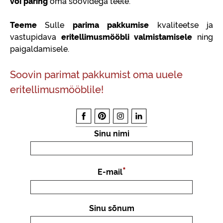
või päring
oma soovidega teele.
Teeme
Sulle
parima pakkumise
kvaliteetse ja
vastupidava
eritellimusmööbli valmistamisele
ning
paigaldamisele.
Soovin parimat pakkumist oma uuele
eritellimusmööblile!
Sinu nimi
E-mail
Sinu sõnum