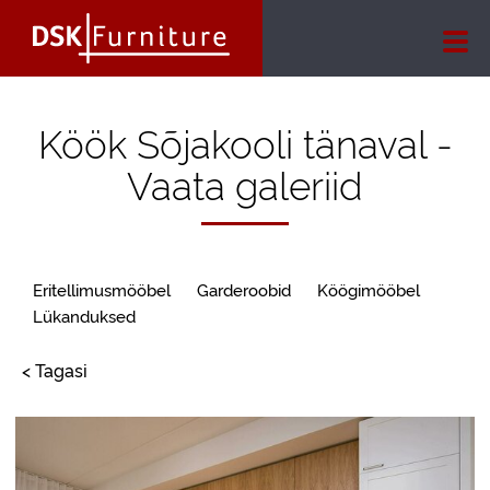
Köök Sõjakooli tänaval -
Vaata galeriid
Eritellimusmööbel
Garderoobid
Köögimööbel
Lükanduksed
< Tagasi