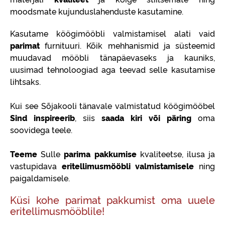
moodsmate kujunduslahenduste kasutamine.
Kasutame köögimööbli valmistamisel alati vaid
parimat
furnituuri. Kõik mehhanismid ja süsteemid
muudavad mööbli tänapäevaseks ja kauniks,
uusimad tehnoloogiad aga teevad selle kasutamise
lihtsaks.
Kui see Sõjakooli tänavale valmistatud köögimööbel
Sind inspireerib
, siis
saada kiri või päring
oma
soovidega teele.
Teeme
Sulle
parima pakkumise
kvaliteetse, ilusa ja
vastupidava
eritellimusmööbli valmistamisele
ning
paigaldamisele.
Küsi kohe parimat pakkumist oma uuele
eritellimusmööblile!