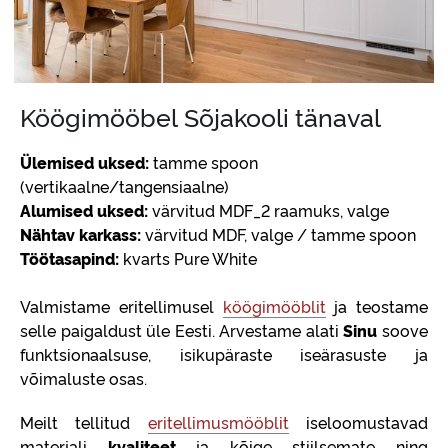
Köögimööbel Sõjakooli tänaval
Ülemised uksed:
tamme spoon
(vertikaalne/tangensiaalne)
Alumised uksed:
värvitud MDF_2 raamuks, valge
Nähtav karkass:
värvitud MDF, valge / tamme spoon
Töötasapind:
kvarts Pure White
Valmistame eritellimusel
köögimööblit
ja teostame
selle paigaldust üle Eesti. Arvestame alati
Sinu
soove
funktsionaalsuse, isikupäraste iseärasuste ja
võimaluste osas.
Meilt tellitud
eritellimusmööblit
iseloomustavad
materjali
kvaliteet
ja kõige stiilsemate ning