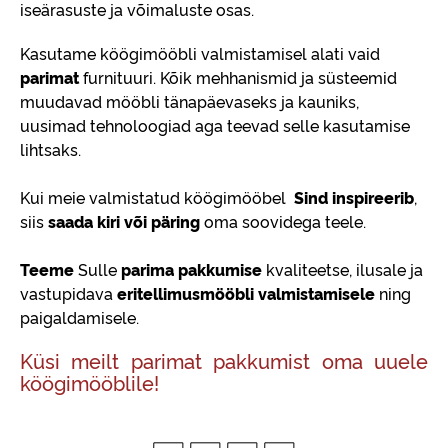
iseärasuste ja võimaluste osas.
Kasutame köögimööbli valmistamisel alati vaid
parimat
furnituuri. Kõik mehhanismid ja süsteemid
muudavad mööbli tänapäevaseks ja kauniks,
uusimad tehnoloogiad aga teevad selle kasutamise
lihtsaks.
Kui meie valmistatud köögimööbel
Sind inspireerib
,
siis
saada kiri või päring
oma soovidega teele.
Teeme
Sulle
parima pakkumise
kvaliteetse, ilusale ja
vastupidava
eritellimusmööbli valmistamisele
ning
paigaldamisele.
Küsi meilt parimat pakkumist oma uuele
köögimööblile!