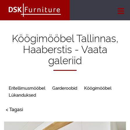
Köögimööbel Tallinnas,
Haaberstis - Vaata
galeriid
Eritellimusmööbel
Garderoobid
Köögimööbel
Lükanduksed
< Tagasi