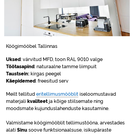
Köögimööbel Tallinnas
Uksed
: värvitud MFD, toon RAL 9010 valge
Töötasapind
: naturaalne tamme liimpuit
Taustsein:
kirgas peegel
Käepidemed
: freesitud serv
Meilt tellitud
eritellimusmööblit
iseloomustavad
materjali
kvaliteet
ja kõige stiilsemate ning
moodsmate kujunduslahenduste kasutamine.
Valmistame köögimööblit tellimustööna, arvestades
alati
Sinu
soove funktsionaalsuse, isikupäraste