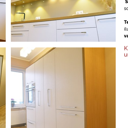
S
s
T
i
v
K
u