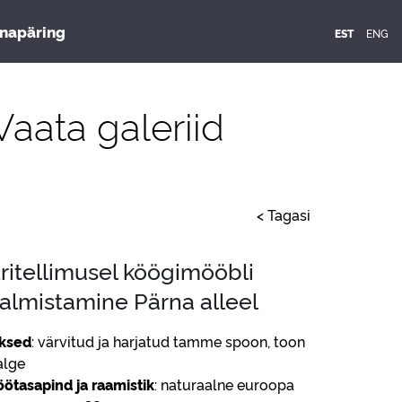
napäring
ENG
EST
aata galeriid
< Tagasi
ritellimusel köögimööbli
almistamine Pärna alleel
ksed
: värvitud ja harjatud tamme spoon, toon
alge
öötasapind ja raamistik
: naturaalne euroopa