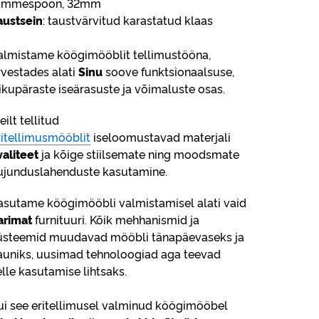
ammespoon, 32mm
austsein
: taustvärvitud karastatud klaas
almistame köögimööblit tellimustööna,
rvestades alati
Sinu
soove funktsionaalsuse,
sikupäraste iseärasuste ja võimaluste osas.
ilt tellitud
ritellimusmööblit
iseloomustavad materjali
valiteet
ja kõige stiilsemate ning moodsmate
ujunduslahenduste kasutamine.
asutame köögimööbli valmistamisel alati vaid
arimat
furnituuri. Kõik mehhanismid ja
üsteemid muudavad mööbli tänapäevaseks ja
auniks, uusimad tehnoloogiad aga teevad
elle kasutamise lihtsaks.
ui see eritellimusel valminud köögimööbel