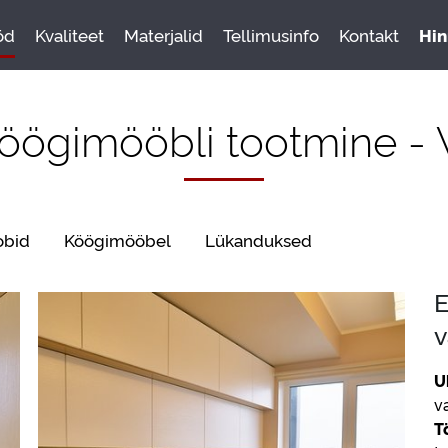
öd
Kvaliteet
Materjalid
Tellimusinfo
Kontakt
Hin
köögimööbli tootmine - V
obid
Köögimööbel
Lükanduksed
E
v
U
v
T