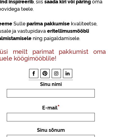
ind inspireerib
, siis
saada kiri või päring
oma
oovidega teele.
eeme
Sulle
parima pakkumise
kvaliteetse,
lusale ja vastupidava
eritellimusmööbli
almistamisele
ning paigaldamisele.
üsi meilt parimat pakkumist oma
uele köögimööblile!
Sinu nimi
E-mail
Sinu sõnum