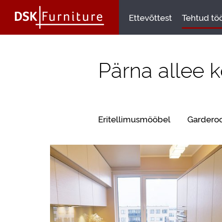
Ettevõttest
Tehtud tö
Pärna allee 
Eritellimusmööbel
Gardero