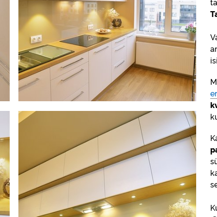
t
T
V
a
i
Me
e
k
k
K
p
s
k
s
K