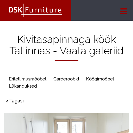
Kivitasapinnaga köök
Tallinnas - Vaata galeriid
Eritellimusmööbel
Garderoobid
Köögimööbel
Lükanduksed
< Tagasi