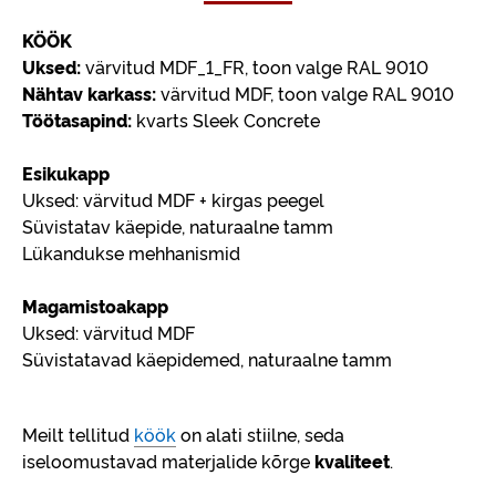
KÖÖK
Uksed:
värvitud MDF_1_FR, toon valge RAL 9010
Nähtav karkass:
värvitud MDF, toon valge RAL 9010
Töötasapind:
kvarts Sleek Concrete
Esikukapp
Uksed: värvitud MDF + kirgas peegel
Süvistatav käepide, naturaalne tamm
Lükandukse mehhanismid
Magamistoakapp
Uksed: värvitud MDF
Süvistatavad käepidemed, naturaalne tamm
Meilt tellitud
köök
on alati stiilne, seda
iseloomustavad materjalide kõrge
kvaliteet
.