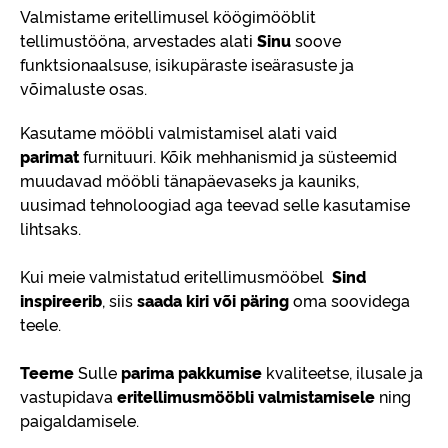
Valmistame eritellimusel köögimööblit
tellimustööna, arvestades alati
Sinu
soove
funktsionaalsuse, isikupäraste iseärasuste ja
võimaluste osas.
Kasutame mööbli valmistamisel alati vaid
parimat
furnituuri. Kõik mehhanismid ja süsteemid
muudavad mööbli tänapäevaseks ja kauniks,
uusimad tehnoloogiad aga teevad selle kasutamise
lihtsaks.
Kui meie valmistatud eritellimusmööbel
Sind
inspireerib
, siis
saada kiri või päring
oma soovidega
teele.
Teeme
Sulle
parima pakkumise
kvaliteetse, ilusale ja
vastupidava
eritellimusmööbli valmistamisele
ning
paigaldamisele.